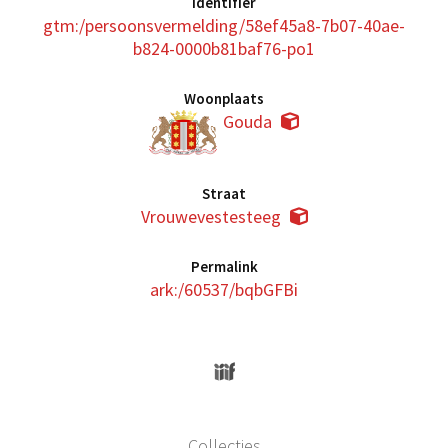
Identifier
gtm:/persoonsvermelding/58ef45a8-7b07-40ae-
b824-0000b81baf76-po1
Woonplaats
Gouda
Straat
Vrouwevestesteeg
Permalink
ark:/60537/bqbGFBi
Collecties