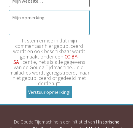
Ik stem ermee in dat mijn
commentaar hier gepubliceerd
wordt en ook beschikbaar wordt
gemaakt onder een
CC BY-
SA
licentie, net als alle gegevens
van de Gouda Tijdmachine. Je e-
mailadres wordt geregistreerd, maar
niet gepubliceerd of gedeeld met
derden.
Verstuur opmerking!
De Gouda Tijdmachine is een initiatief van
Historische
Vereniging Die Goude
en
Streekarchief Midden-Holland
.