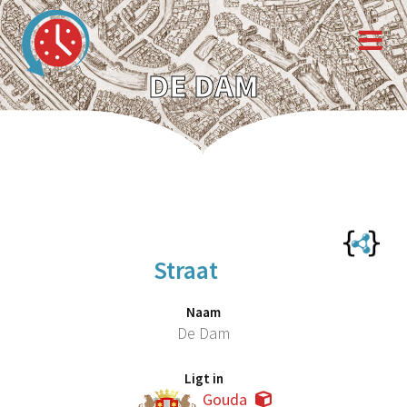
DE DAM
Straat
Naam
De Dam
Ligt in
Gouda