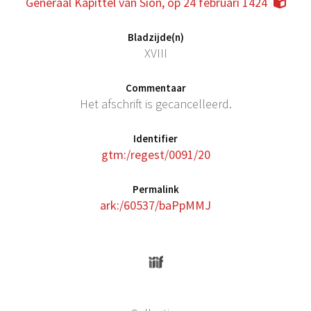
Generaal Kapittel van Sion, op 24 februari 1424
Bladzijde(n)
XVIII
Commentaar
Het afschrift is gecancelleerd.
Identifier
gtm:/regest/0091/20
Permalink
ark:/60537/baPpMMJ