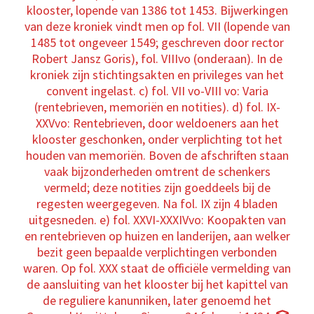
klooster, lopende van 1386 tot 1453. Bijwerkingen
van deze kroniek vindt men op fol. VII (lopende van
1485 tot ongeveer 1549; geschreven door rector
Robert Jansz Goris), fol. VIIIvo (onderaan). In de
kroniek zijn stichtingsakten en privileges van het
convent ingelast. c) fol. VII vo-VIII vo: Varia
(rentebrieven, memoriën en notities). d) fol. IX-
XXVvo: Rentebrieven, door weldoeners aan het
klooster geschonken, onder verplichting tot het
houden van memoriën. Boven de afschriften staan
vaak bijzonderheden omtrent de schenkers
vermeld; deze notities zijn goeddeels bij de
regesten weergegeven. Na fol. IX zijn 4 bladen
uitgesneden. e) fol. XXVI-XXXIVvo: Koopakten van
en rentebrieven op huizen en landerijen, aan welker
bezit geen bepaalde verplichtingen verbonden
waren. Op fol. XXX staat de officiële vermelding van
de aansluiting van het klooster bij het kapittel van
de reguliere kanunniken, later genoemd het