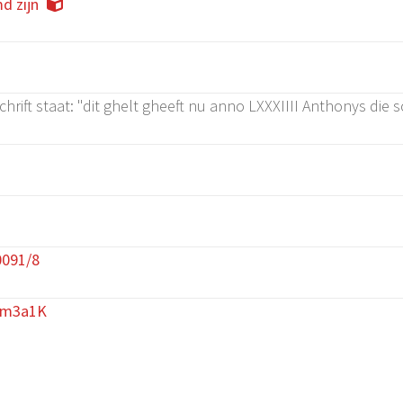
d zijn
hrift staat: "dit ghelt gheeft nu anno LXXXIIII Anthonys die sc
0091/8
Jm3a1K