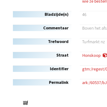
wie ze bestem
Bladzijde(n)
46
Commentaar
Boven het afsc
Trefwoord
Turfmarkt nz
Straat
Honskoop
Identifier
gtm:/regest/
Permalink
ark:/60537/b