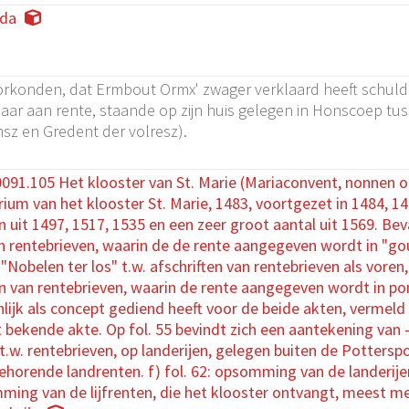
da
konden, dat Ermbout Ormx' zwager verklaard heeft schuldig 
jaar aan rente, staande op zijn huis gelegen in Honscoep 
nsz en Gredent der volresz).
91.105 Het klooster van St. Marie (Mariaconvent, nonnen o
rium van het klooster St. Marie, 1483, voortgezet in 1484, 
uit 1497, 1517, 1535 en een zeer groot aantal uit 1569. Bevat
an rentebrieven, waarin de de rente aangegeven wordt in "gou
: "Nobelen ter los" t.w. afschriften van rentebrieven als voren
en van rentebrieven, waarin de rente aangegeven wordt in pond
nlijk als concept gediend heeft voor de beide akten, vermeld
 bekende akte. Op fol. 55 bevindt zich een aantekening van - R
t.w. rentebrieven, op landerijen, gelegen buiten de Pottersp
horende landrenten. f) fol. 62: opsomming van de landerijen, 
ming van de lijfrenten, die het klooster ontvangt, meest m