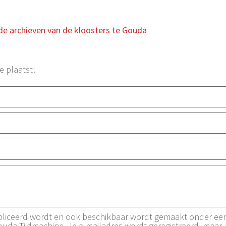
de archieven van de kloosters te Gouda
e plaatst!
ubliceerd wordt en ook beschikbaar wordt gemaakt onder ee
Gouda Tijdmachine. Je e-mailadres wordt geregistreerd, maar