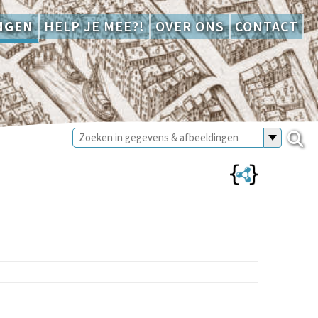
NGEN
HELP JE MEE?!
OVER ONS
CONTACT