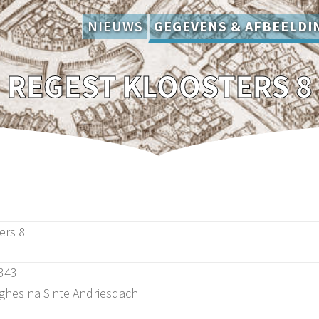
NIEUWS
GEGEVENS & AFBEELDI
REGEST KLOOSTERS 8
ers 8
343
hes na Sinte Andriesdach