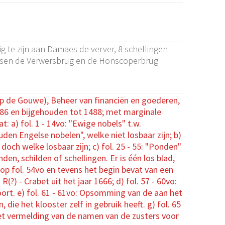
te zijn aan Damaes de verver, 8 schellingen
tussen de Verwersbrug en de Honscoperbrug
p de Gouwe), Beheer van financiën en goederen,
1486 en bijgehouden tot 1488; met marginale
: a) fol. 1 - 14vo: "Ewige nobels" t.w.
den Engelse nobelen", welke niet losbaar zijn; b)
, doch welke losbaar zijn; c) fol. 25 - 55: "Ponden"
en, schilden of schellingen. Er is één los blad,
 op fol. 54vo en tevens het begin bevat van een
(?) - Crabet uit het jaar 1666; d) fol. 57 - 60vo:
oort. e) fol. 61 - 61vo: Opsomming van de aan het
die het klooster zelf in gebruik heeft. g) fol. 65
et vermelding van de namen van de zusters voor