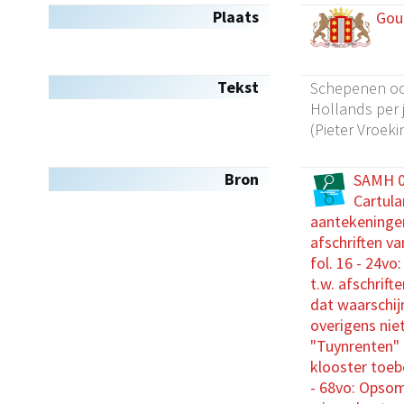
Plaats
Gou
Tekst
Schepenen oor
Hollands per 
(Pieter Vroeki
Bron
SAMH 00
Cartula
aantekeningen 
afschriften v
fol. 16 - 24vo
t.w. afschrift
dat waarschij
overigens niet
"Tuynrenten" 
klooster toebe
- 68vo: Opsom