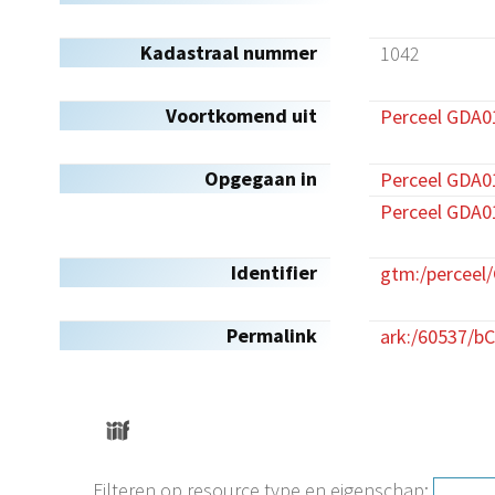
Kadastraal nummer
1042
Voortkomend uit
Perceel GDA0
Opgegaan in
Perceel GDA0
Perceel GDA0
Identifier
gtm:/perceel
Permalink
ark:/60537/b
Filteren op resource type en eigenschap: