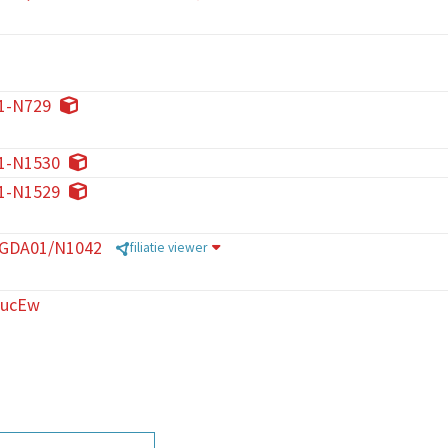
1-N729
1-N1530
1-N1529
/GDA01/N1042
filiatie viewer
CucEw