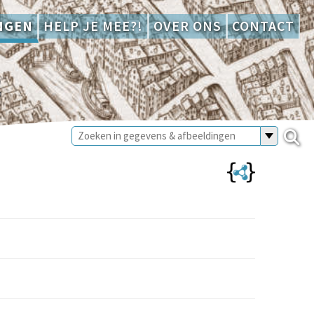
NGEN
HELP JE MEE?!
OVER ONS
CONTACT
2