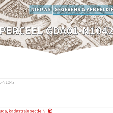
NIEUWS
GEGEVENS & AFBEELDI
PERCEEL GDA01-N104
1-N1042
da, kadastrale sectie N