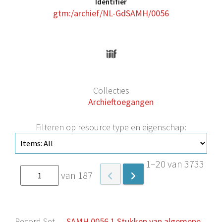
Identifier
gtm:/archief/NL-GdSAMH/0056
Collecties
Archieftoegangen
Filteren op resource type en eigenschap:
1–20 van 3733
van 187
Record Set
SAMH 0056.1 Stukken van algemene