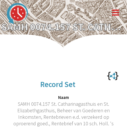
SAMH 0074.157 ST. CATHARINAGASTHUIS EN ST. ELIZABETHGASTHUIS, BEHEER VAN GOEDEREN EN INKOMSTEN, RENTEBRIEVEN E.D. VERZEKERD OP OPROEREND GOED., RENTEBRIEF VAN 10 SCH. HOLL. 'S JAARS UIT EEN HUIS IN DE BLINDE BETTENSTEEG TEN BEHOEVE VAN HEINRIC WILLAMSZ., 1401. (REG.NR. 219)
Record Set
Naam
SAMH 0074.157 St. Catharinagasthuis en St.
Elizabethgasthuis, Beheer van Goederen en
Inkomsten, Rentebrieven e.d. verzekerd op
oproerend goed., Rentebrief van 10 sch. Holl. 's