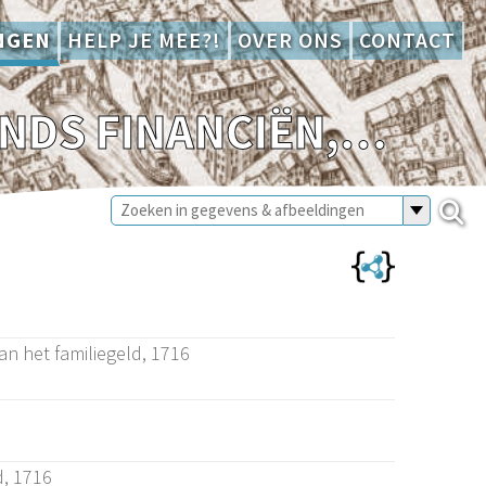
NGEN
HELP JE MEE?!
OVER ONS
CONTACT
SAMH 0001.2300 BEMOEIINGEN MET 'S LANDS FINANCIËN, FAMILIEGELD, KOHIER VAN HET FAMILIEGELD, 1716
an het familiegeld, 1716
d, 1716