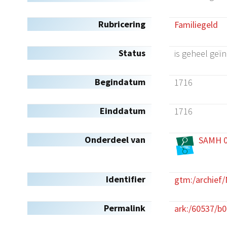
Rubricering
Familiegeld
Status
is geheel geï
Begindatum
1716
Einddatum
1716
Onderdeel van
SAMH 0
Identifier
gtm:/archief
Permalink
ark:/60537/b