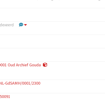
ndexeerd
001 Oud Archief Gouda
/NL-GdSAMH/0001/2300
050091