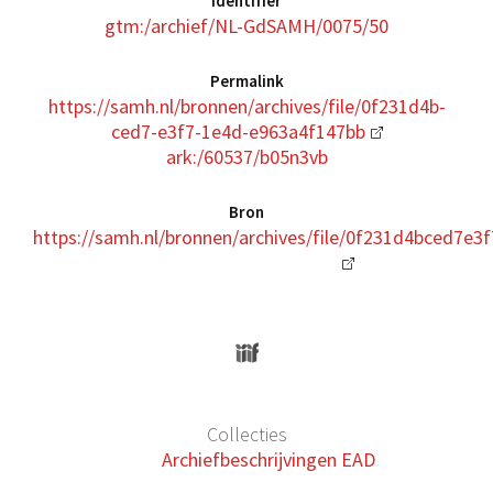
Identifier
gtm:/archief/NL-GdSAMH/0075/50
Permalink
https://samh.nl/bronnen/archives/file/0f231d4b-
ced7-e3f7-1e4d-e963a4f147bb
ark:/60537/b05n3vb
Bron
https://samh.nl/bronnen/archives/file/0f231d4bced7e
Collecties
Archiefbeschrijvingen EAD