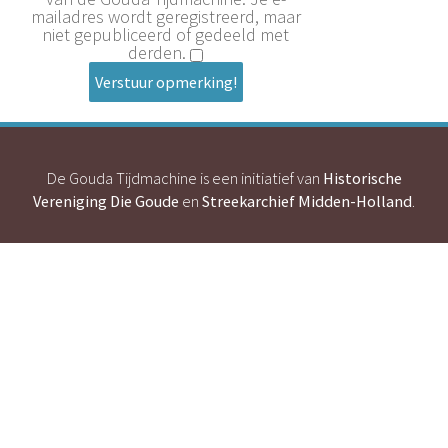
mailadres wordt geregistreerd, maar
niet gepubliceerd of gedeeld met
derden.
Verstuur opmerking!
De Gouda Tijdmachine is een initiatief van
Historische
Vereniging Die Goude
en
Streekarchief Midden-Holland
.