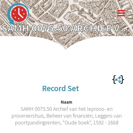
SAMH 0075.50 ARCHIEF VAN HET LEPROOS- EN PROVENIERSHUIS, BEHEER VAN FINANCIËN, LEGGERS VAN POORTPANDINGRENTEN, "OUDE BOEK", 1592 - 1668
Record Set
Naam
SAMH 0075.50 Archief van het leproos- en
proveniershuis, Beheer van financiën, Leggers van
poortpandingrenten, "Oude boek", 1592 - 1668