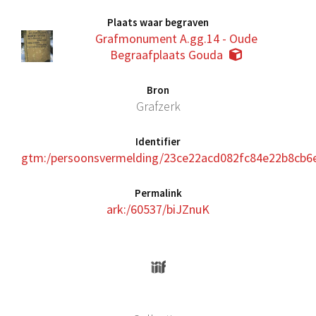
Plaats waar begraven
Grafmonument A.gg.14 - Oude
Begraafplaats Gouda
Bron
Grafzerk
Identifier
gtm:/persoonsvermelding/23ce22acd082fc84e22b8cb6
Permalink
ark:/60537/biJZnuK