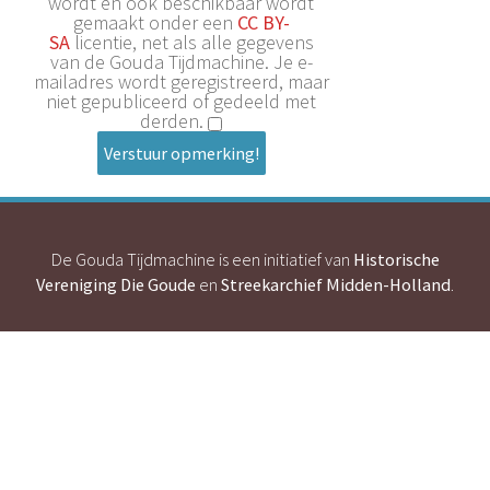
wordt en ook beschikbaar wordt
gemaakt onder een
CC BY-
SA
licentie, net als alle gegevens
van de Gouda Tijdmachine. Je e-
mailadres wordt geregistreerd, maar
niet gepubliceerd of gedeeld met
derden.
Verstuur opmerking!
De Gouda Tijdmachine is een initiatief van
Historische
Vereniging Die Goude
en
Streekarchief Midden-Holland
.