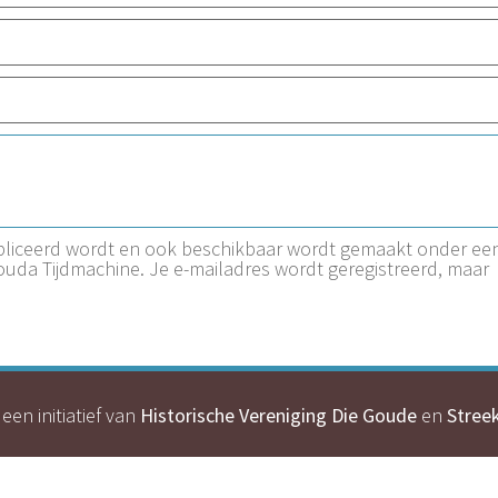
ubliceerd wordt en ook beschikbaar wordt gemaakt onder ee
Gouda Tijdmachine. Je e-mailadres wordt geregistreerd, maar
een initiatief van
Historische Vereniging Die Goude
en
Stree