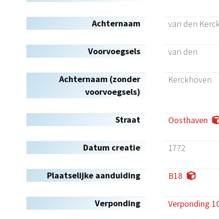
Achternaam
van den Kerc
Voorvoegsels
van den
Achternaam (zonder
Kerckhoven
voorvoegsels)
Straat
Oosthaven
Datum creatie
1772
Plaatselijke aanduiding
B18
Verponding
Verponding 1