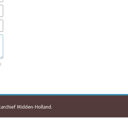
n
karchief Midden-Holland
.