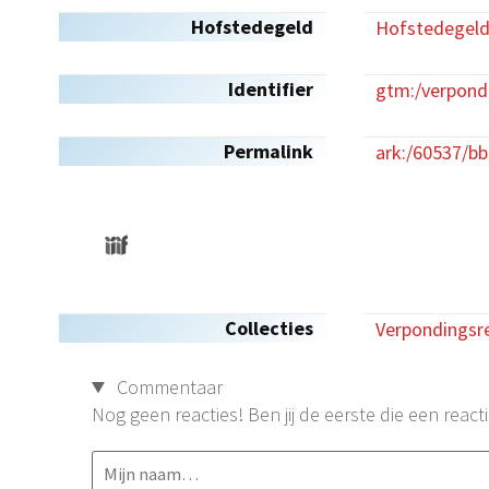
Hofstedegeld
Hofstedegel
Identifier
gtm:/verpond
Permalink
ark:/60537/bb
Collecties
Verpondingsre
Commentaar
Nog geen reacties! Ben jij de eerste die een reacti