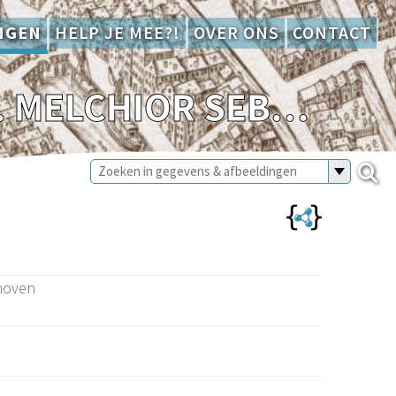
NGEN
HELP JE MEE?!
OVER ONS
CONTACT
VERPONDING 107 (OOSTHAVEN),1772,MR. MELCHIOR SEBASTIAAN VAN DEN KERCKHOVEN
hoven