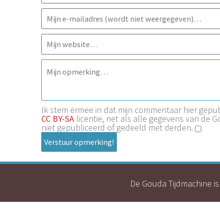
Ik stem ermee in dat mijn commentaar hier gep
CC BY-SA
licentie, net als alle gegevens van de 
niet gepubliceerd of gedeeld met derden.
Verstuur opmerking!
De Gouda Tijdmachine is 