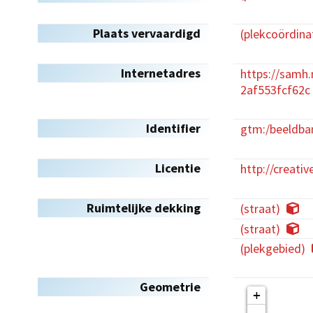
Plaats vervaardigd
(plekcoördina
Internetadres
https://samh
2af553fcf62c
Identifier
gtm:/beeldba
Licentie
http://creat
Ruimtelijke dekking
(straat)
(straat)
(plekgebied)
Geometrie
+