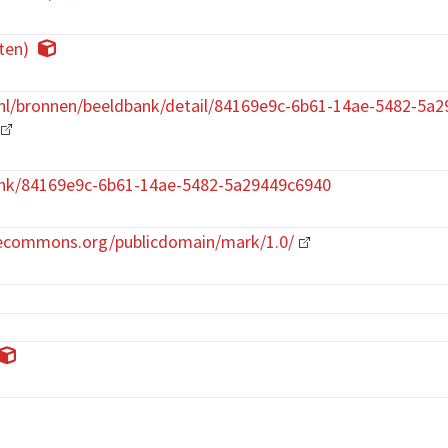
ten)
.nl/bronnen/beeldbank/detail/84169e9c-6b61-14ae-5482-5a
nk/84169e9c-6b61-14ae-5482-5a29449c6940
ivecommons.org/publicdomain/mark/1.0/