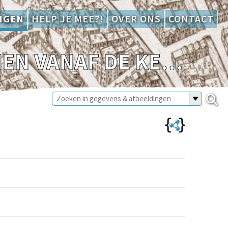
NGEN
HELP JE MEE?!
OVER ONS
CONTACT
DE KOMIJNSTEEG AAN WEERSZIJDEN GEZIEN VANAF DE KEIZERSTRAAT. 19-5-1965,