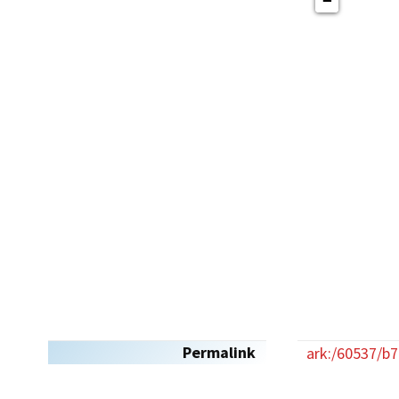
−
Permalink
ark:/60537/b