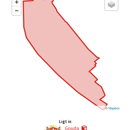
+
−
©
Mapbox
Ligt in
Gouda