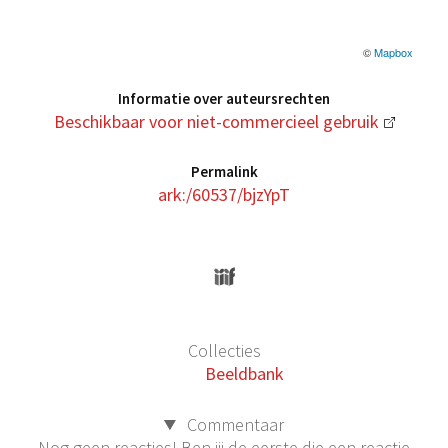
©
Mapbox
Informatie over auteursrechten
Beschikbaar voor niet-commercieel gebruik
Permalink
ark:/60537/bjzYpT
Collecties
Beeldbank
Commentaar
Nog geen reacties! Ben jij de eerste die een reactie