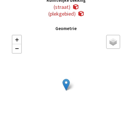
Ruimtelijke dekking
(straat)
(plekgebied)
Geometrie
+
−