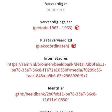
Vervaardiger
onbekend
Vervaardigingsjaar
(periode 1963 - 1963)
Plaats vervaardigd
(plekcoördinaten)
Internetadres
https://samh.nl/bronnen/beeldbank/detail/2b0fab11-
be78-35a7-36c8-f1671e10530f/media/f0299c56-
faac-848a-a9b6-63c2968926f9
Identifier
gtm:/beeldbank/2b0fab11-be78-35a7-36c8-
f1671e10530f