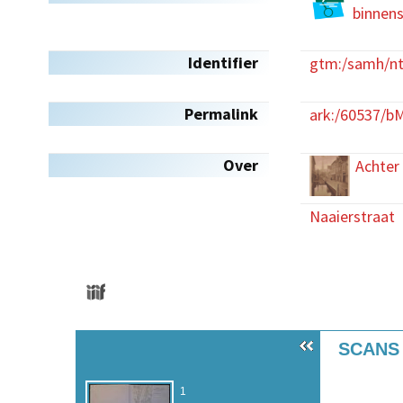
binnens
Identifier
gtm:/samh/nt
Permalink
ark:/60537/b
Over
Achter
Naaierstraat
Media
Skip to downloads and alternative formats
SCANS 
1