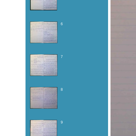
6
7
8
9