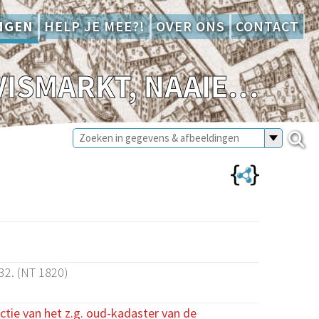
NGEN
HELP JE MEE?!
OVER ONS
CONTACT
SCANS APPARAAT MATTHIJS, ACHTER DE VISMARKT, NAAIERSTRAAT (NT 1820)
32. (NT 1820)
ctie van het z.g. oud-kadaster van de