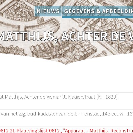
NIEUWS
GEGEVENS & AFBEELDI
t Matthijs, Achter de Vismarkt, Naaierstraat (NT 1820)
 van het z.g. oud-kadaster van de binnenstad, 14e eeuw - 18
12.21 Plaatsingslijst 0612., "Apparaat - Matthijs. Reconstru