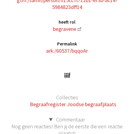
gtm:/samh/person/ff15cc7c-12b1-ef3b-ac14-
5984823dff14
heeft rol
begravene
Permalink
ark:/60537/bqqoAr
Collecties
Begraafregister Joodse begraafplaats
Commentaar
Nog geen reacties! Ben jij de eerste die een reactie
plaatst!