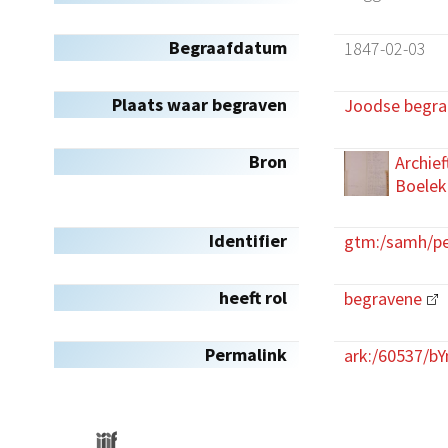
Begraafdatum
1847-02-03
Plaats waar begraven
Joodse begra
Bron
Archie
Boelek
Identifier
gtm:/samh/pe
heeft rol
begravene
Permalink
ark:/60537/b