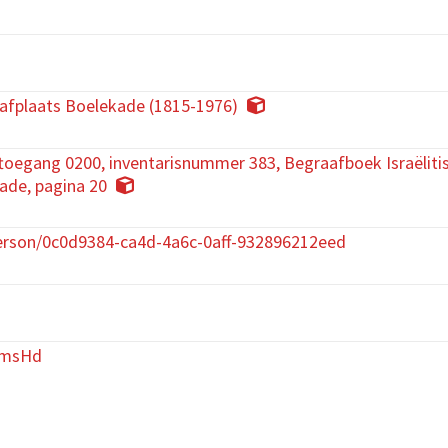
afplaats Boelekade (1815-1976)
ftoegang 0200, inventarisnummer 383, Begraafboek Israëlit
ade, pagina 20
rson/0c0d9384-ca4d-4a6c-0aff-932896212eed
YmsHd