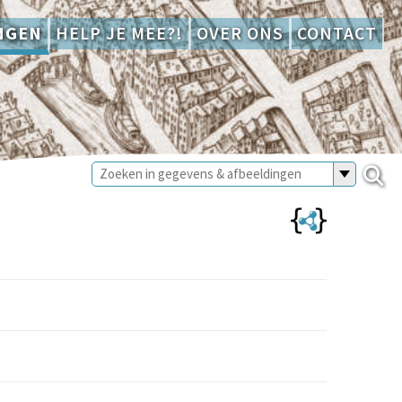
NGEN
HELP JE MEE?!
OVER ONS
CONTACT