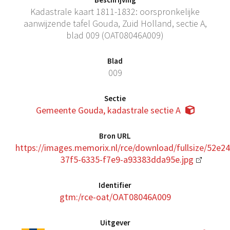
Kadastrale kaart 1811-1832: oorspronkelijke
aanwijzende tafel Gouda, Zuid Holland, sectie A,
blad 009 (OAT08046A009)
Blad
009
Sectie
Gemeente Gouda, kadastrale sectie A
Bron URL
https://images.memorix.nl/rce/download/fullsize/52e2
37f5-6335-f7e9-a93383dda95e.jpg
Identifier
gtm:/rce-oat/OAT08046A009
Uitgever