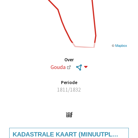
©
Mapbox
Over
Gouda
Periode
1811/1832
Media Viewer
Skip to downloads and alternative format
KADASTRALE KAART (MINUUTPLAN) GOUDA, SECTIE C, BLAD 01 (1811-1832)