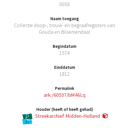
0058
Naam toegang
Collectie doop-, trouw- en begraafregisters van
Gouda en Bloemendaal
Begindatum
1574
Einddatum
1812
Permalink
ark:/60537/bM46Lq
Houder (heeft of heeft gehad)
Streekarchief Midden-Holland