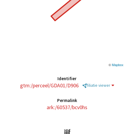
©
Mapbox
Identifier
gtm:/perceel/GDA01/D906
filiatie viewer
Permalink
ark:/60537/bcv0hs