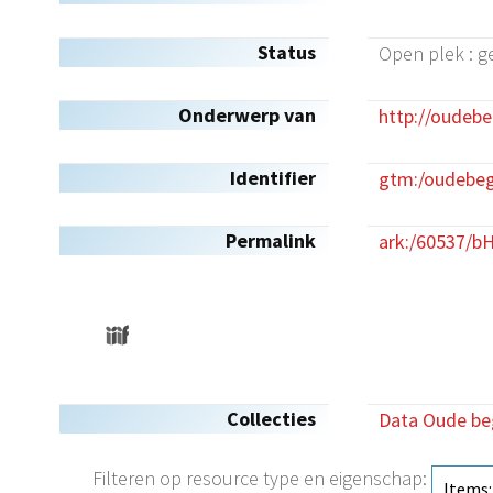
Status
Open plek : g
Onderwerp van
http://oudeb
Identifier
gtm:/oudebeg
Permalink
ark:/60537/b
Collecties
Data Oude be
Filteren op resource type en eigenschap: