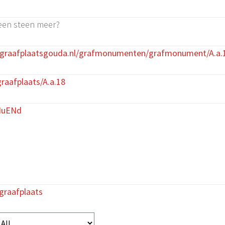
een steen meer?
egraafplaatsgouda.nl/grafmonumenten/grafmonument/A.a.
raafplaats/A.a.18
HuENd
graafplaats