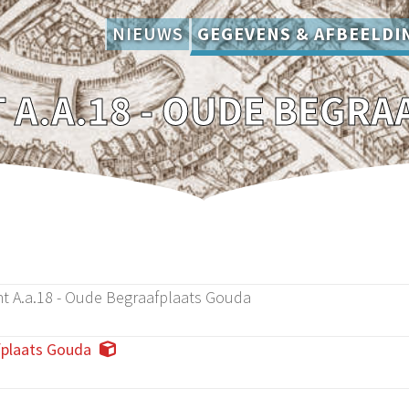
NIEUWS
GEGEVENS & AFBEELDI
A.A.18 - OUDE BEGRA
 A.a.18 - Oude Begraafplaats Gouda
plaats Gouda