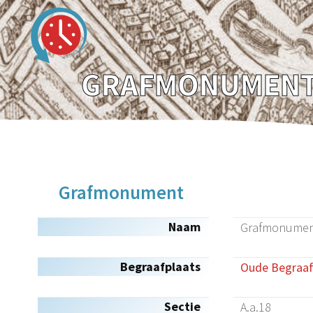
GRAFMONUMENT 
Grafmonument
Naam
Grafmonument
Begraafplaats
Oude Begraaf
Sectie
A.a.18