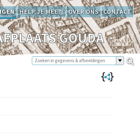
NGEN
HELP JE MEE?!
OVER ONS
CONTACT
AFPLAATS GOUDA