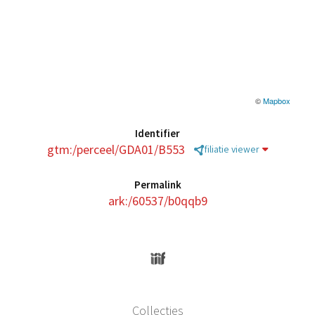
©
Mapbox
Identifier
gtm:/perceel/GDA01/B553
filiatie viewer
Permalink
ark:/60537/b0qqb9
Collecties