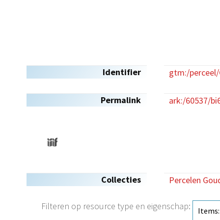
Identifier
gtm:/perceel
Permalink
ark:/60537/bi
Collecties
Percelen Gou
Filteren op resource type en eigenschap: