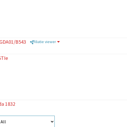
/GDA01/B543
filiatie viewer
6TIe
da 1832