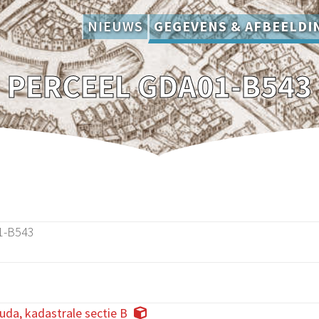
NIEUWS
GEGEVENS & AFBEELDI
PERCEEL GDA01-B543
1-B543
da, kadastrale sectie B