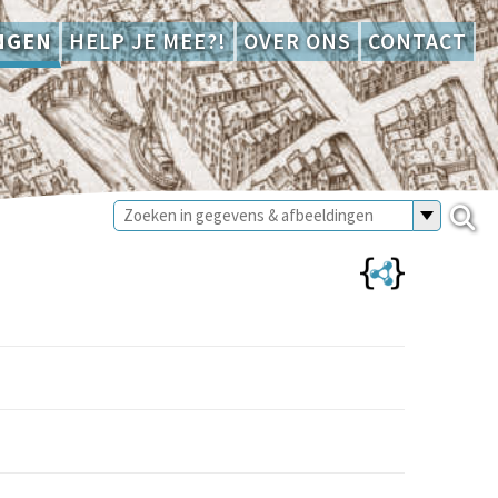
NGEN
HELP JE MEE?!
OVER ONS
CONTACT