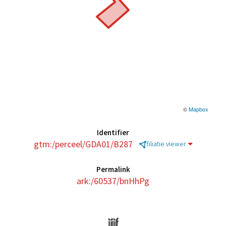
©
Mapbox
Identifier
gtm:/perceel/GDA01/B287
filiatie viewer
Permalink
ark:/60537/bnHhPg