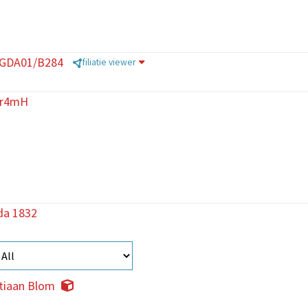
/GDA01/B284
filiatie viewer
Lr4mH
da 1832
stiaan Blom