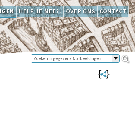
NGEN
HELP JE MEE?!
OVER ONS
CONTACT