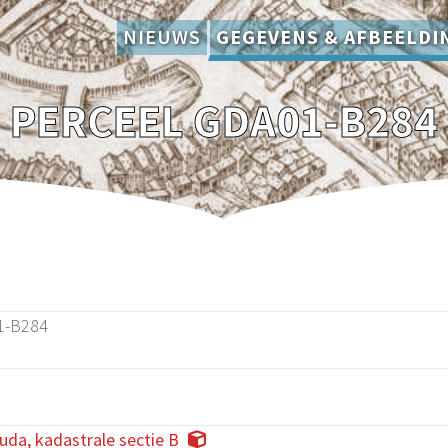
NIEUWS
GEGEVENS & AFBEELDI
PERCEEL GDA01-B284
1-B284
da, kadastrale sectie B