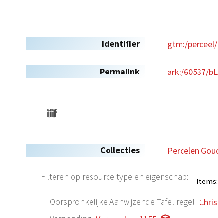
Identifier
gtm:/perceel
Permalink
ark:/60537/b
Collecties
Percelen Gou
Filteren op resource type en eigenschap:
Oorspronkelijke Aanwijzende Tafel regel
Chri