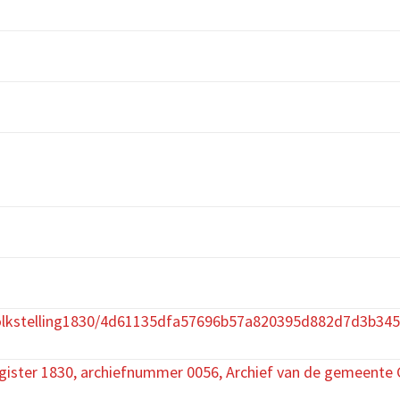
olkstelling1830/4d61135dfa57696b57a820395d882d7d3b34
egister 1830, archiefnummer 0056, Archief van de gemeente