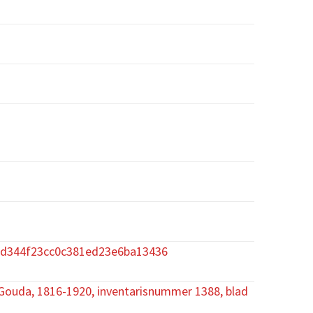
5d344f23cc0c381ed23e6ba13436
 Gouda, 1816-1920, inventarisnummer 1388, blad