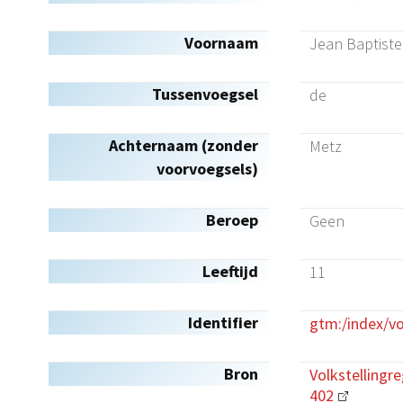
Voornaam
Jean Baptiste
Tussenvoegsel
de
Achternaam (zonder
Metz
voorvoegsels)
Beroep
Geen
Leeftijd
11
Identifier
gtm:/index/v
Bron
Volkstellingr
402