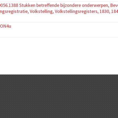
56.1388 Stukken betreffende bijzondere onderwerpen, Bevol
ngsregistratie, Volkstelling, Volkstellingsregisters, 1830, 18
qON4u