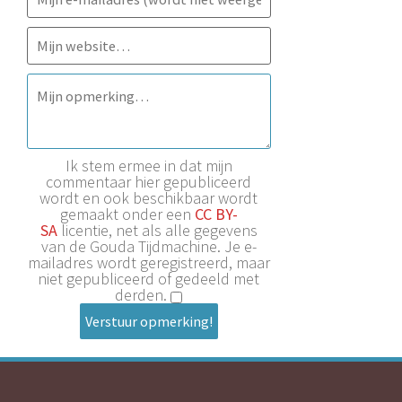
Ik stem ermee in dat mijn
commentaar hier gepubliceerd
wordt en ook beschikbaar wordt
gemaakt onder een
CC BY-
SA
licentie, net als alle gegevens
van de Gouda Tijdmachine. Je e-
mailadres wordt geregistreerd, maar
niet gepubliceerd of gedeeld met
derden.
Verstuur opmerking!