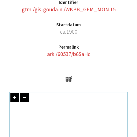
Identifier
gtm:/gis-gouda-nl/WKPB_GEM_MON.15
Startdatum
ca.1900
Permalink
ark:/60537/b6SaHc
Media Viewer
Skip to downloads and alternative format