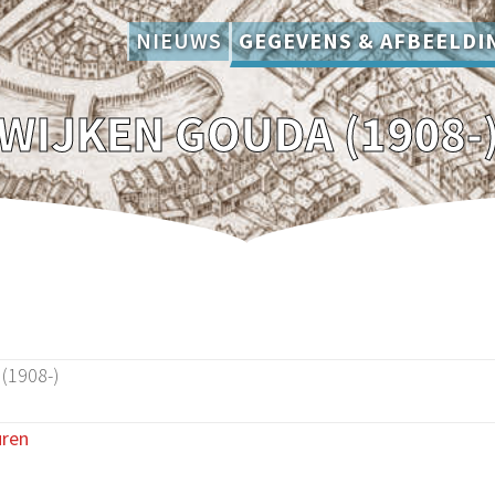
NIEUWS
GEGEVENS & AFBEELDI
WIJKEN GOUDA (1908-
(1908-)
uren