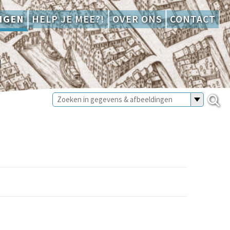
NGEN
HELP JE MEE?!
OVER ONS
CONTACT
)