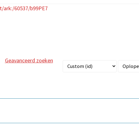
et/ark:/60537/b99PE7
Geavanceerd zoeken