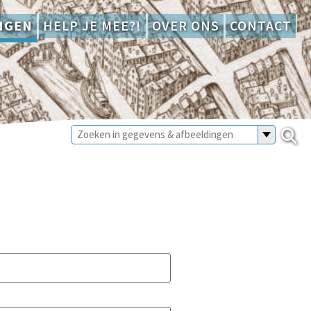
NGEN
HELP JE MEE?!
OVER ONS
CONTACT