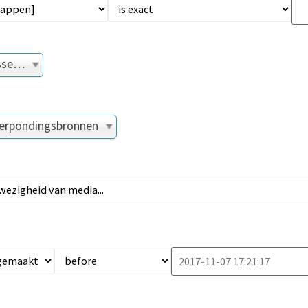
asse…
erpondingsbronnen