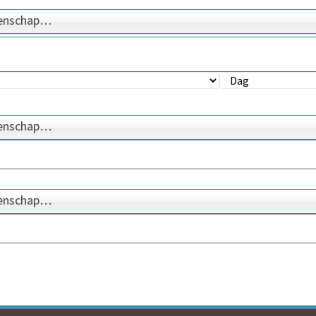
genschap…
genschap…
genschap…