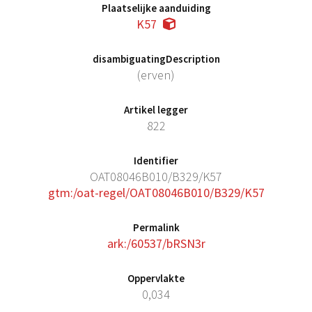
Plaatselijke aanduiding
K57
disambiguatingDescription
(erven)
Artikel legger
822
Identifier
OAT08046B010/B329/K57
gtm:/oat-regel/OAT08046B010/B329/K57
Permalink
ark:/60537/bRSN3r
Oppervlakte
0,034